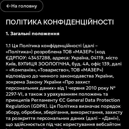
На головну
ПОЛІТИКА КОНФІДЕНЦІЙНОСТІ
1. Загальні положення
1.1 Ця Політика конфіденційності (далі –
«Політика») розроблена ТОВ «МАЗЕР» (код
ЄДРПОУ: 43457288, адреса: Україна, 04119, місто
Київ, ВУЛИЦЯ ЗООЛОГІЧНА, буд. 4А, офіс 139, далі
– «Компанія», «Товариство», ТОВ «МАЗЕР»)
відповідно до чинного законодавства України,
зокрема Закону України «Про захист
персональних даних» від 1 червня 2010 року №
2297-VI, а також з урахуванням положень та
принципів Регламенту ЄС General Data Protection
Regulation (GDPR). Ця Політика визначає порядок
збору, обробки, зберігання, використання, захисту
та розкриття персональних даних (далі – «Дані»),
що здійснюється під час користування вебсайтом