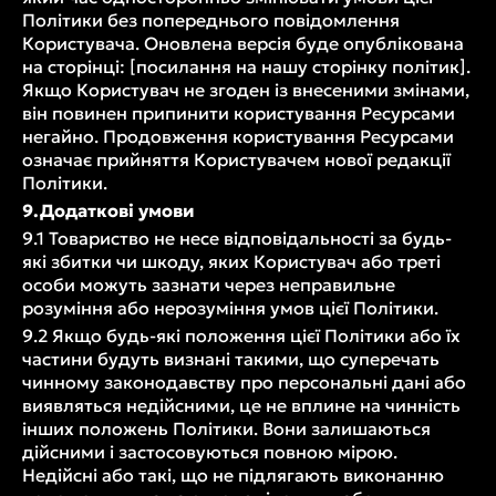
Політики без попереднього повідомлення
Користувача. Оновлена версія буде опублікована
на сторінці: [посилання на нашу сторінку політик].
Якщо Користувач не згоден із внесеними змінами,
він повинен припинити користування Ресурсами
негайно. Продовження користування Ресурсами
означає прийняття Користувачем нової редакції
Політики.
9.Додаткові умови
9.1 Товариство не несе відповідальності за будь-
які збитки чи шкоду, яких Користувач або треті
особи можуть зазнати через неправильне
розуміння або нерозуміння умов цієї Політики.
9.2 Якщо будь-які положення цієї Політики або їх
частини будуть визнані такими, що суперечать
чинному законодавству про персональні дані або
виявляться недійсними, це не вплине на чинність
інших положень Політики. Вони залишаються
дійсними і застосовуються повною мірою.
Недійсні або такі, що не підлягають виконанню