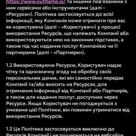
https://www.outflame.io/
та іншими пов’язаними з
ним сервісами або інструментами (далі –
«Ресурси»). Політика застосовується до всієї
інформації, яку Компанія може отримати про вас
як користувача (далі – «Користувач») у процесі
використання Ресурсів, що належать Компанії або
використовуються нею на законних підставах, а
також під час надання послуг Компанією чи її
партнерами (далі – «Партнери»).
1.2 Використовуючи Ресурси, Користувач надає
чітку та однозначну згоду на обробку своїх
персональних даних, які він самостійно передає
Компанії та/або вносить на Ресурсах, для
отримання інформації від Компанії або Партнерів,
а також для надання послуг, доступних через
Ресурси. Якщо Користувач не погоджується з
умовами цієї Політики, він повинен утриматися від
використання Ресурсів.
1.3 Ця Політика застосовується виключно до
Ресурсів Компанії і не поширюється на вебсайти