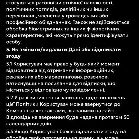
стосуються расової чи етнічної належності,
політичних поглядів, релігійних чи інших
переконань, членства у громадських або
професійних об’єднаннях. Також не здійснюється
обробка біометричних та інших фізіологічних
характеристик, які можуть прямо ідентифікувати
особу.
5. Як змінити/видалити Дані або відкликати
згоду
5.1 Користувач має право у будь-який момент
відмовитися від отримання інформаційних,
рекламних або маркетингових розсилок,
натиснувши на посилання для відписки, що
міститься у відповідному повідомленні.
5.2 У разі виникнення запитань щодо положень
цієї Політики Користувач може звернутися до
Компанії за контактами, вказаними на сайті.
Відповідь на звернення буде надана протягом 30
календарних днів.
5.3 Якщо Користувач бажає відкликати згоду на
обробку своїх персональних даних, він може